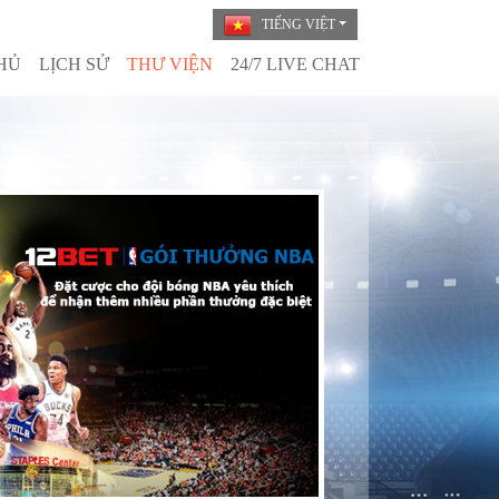
TIẾNG VIỆT
HỦ
LỊCH SỬ
THƯ VIỆN
24/7 LIVE CHAT