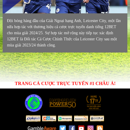
Đội bóng hàng đầu của Giải Ngoại hạng Anh, Leicester City, một lần
nữa hợp tác với thương hiệu cá cược trực tuyến danh tiếng 12BET
cho mùa giải 2024/25. Sự hợp tác mở rộng này tiếp tục xác định
12BET là Đối tác Cá Cược Chính Thức của Leicester City sau một
mùa giải 2023/24 thành công.
TRANG CÁ CƯỢC TRỰC TUYẾN #1 CHÂU Á!