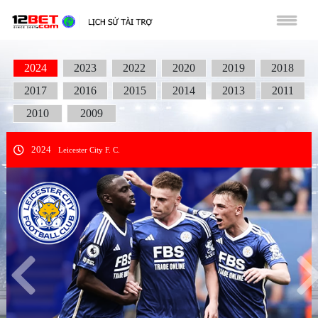
2024
2023
2022
2020
2019
2018
2017
2016
2015
2014
2013
2011
2010
2009
2024
Leicester City F. C.